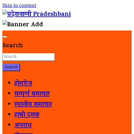
Skip to content
विकासकालागि संचार
प्रदेशवाणी Pradeshbani
Search
Search
होमपेज
सम्पूर्ण समाचार
स्थानीय समाचार
हाम्रो दमक
अपराध