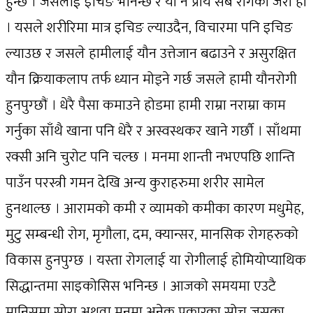
हुन्छ । जसलाई इचिङ भनिन्छ र यो नै प्राय सबै रोगको जरो हो
। यसले शरीरिमा मात्र इचिङ ल्याउदैन, विचारमा पनि इचिङ
ल्याउछ र जसले हामीलाई यौन उत्तेजान बढाउने र असुरक्षित
यौन क्रियाकलाप तर्फ ध्यान मोड्ने गर्छ जसले हामी यौनरोगी
हुनपुग्छौं । धेरै पैसा कमाउने होडमा हामी राम्रा नराम्रा काम
गर्नुका साँथै खाना पनि धेरै र अस्वस्थकर खाने गर्छौ । साँथमा
रक्सी अनि चुरोट पनि चल्छ । मनमा शान्ती नभएपछि शान्ति
पाउँन परस्त्री गमन देखि अन्य कुराहरुमा शरीर सामेल
हुनथाल्छ । आरामको कमी र व्यामको कमीका कारण मधुमेह,
मुटु सम्बन्धी रोग, मृगौला, दम, क्यान्सर, मानसिक रोगहरुको
विकास हुनपुग्छ । यस्ता रोगलाई या रोगीलाई होमियोप्याथिक
सिद्धान्तमा साइकोसिस भनिन्छ । आजको समयमा एउटै
मानिसमा सोरा अथवा मनमा अनेक प्रकारका सोच जसका