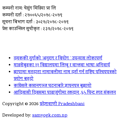
कम्पनी नाम: चेसुंग मिडिया प्रा लि
कम्पनी दर्ता : २७००६५/२०७८-२०७९
सूचना बिभाग दर्ता : ३०२७/२०७८-२०७९
प्रेस काउन्सिल सुचीकृत : २३७/२०७८-२०७९
ताजा खबर
दमककी दुर्गाको ‘अनुराग र वियोग ’ उपन्यास लोकापर्ण
माङसेबुङका ११ विद्यालयमा लिम्बू र वान्तवा भाषा अनिवार्य
झापामा मतदाता नामावलीमा नाम दर्ता गर्न राष्ट्रिय परिचयपत्रको
प्रयोग बढ्दो
कांग्रेसले कप्तानगञ्ज घटनाबारे ज्ञापनपत्र बुझायो
आदिवासी दिवसमा पाडाजुंगीमा रक्तदान ,६५ पिन्ट रगत संकलन
Copyright © 2026
प्रदेशवाणी Pradeshbani
Developed by:
samyogk.com.np