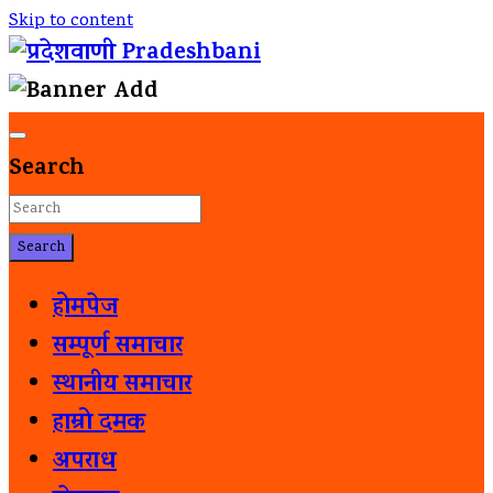
Skip to content
विकासकालागि संचार
प्रदेशवाणी Pradeshbani
Search
Search
होमपेज
सम्पूर्ण समाचार
स्थानीय समाचार
हाम्रो दमक
अपराध