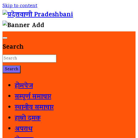
Skip to content
विकासकालागि संचार
प्रदेशवाणी Pradeshbani
Search
Search
होमपेज
सम्पूर्ण समाचार
स्थानीय समाचार
हाम्रो दमक
अपराध