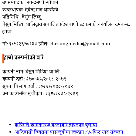
उपसम्पादक : नगेन्द्रमणी न्यौपाने
व्यवस्थापक: देबेन्द्र राज आङदेम्बे
प्रतिनिधि : चेसुंग लिम्बू
चेसुंग मिडिया प्रालिद्वारा संचालित प्रदेशवाणी डटकमको कार्यालय दमक-८,
झापा
मो: ९८५२२६७०१३७ इमेल: chesungmedia@gmail.com
हाम्रो कम्पनीको बारे
कम्पनी नाम: चेसुंग मिडिया प्रा लि
कम्पनी दर्ता : २७००६५/२०७८-२०७९
सूचना बिभाग दर्ता : ३०२७/२०७८-२०७९
प्रेस काउन्सिल सुचीकृत : २३७/२०७८-२०७९
ताजा खबर
कांग्रेसले कप्तानगञ्ज घटनाबारे ज्ञापनपत्र बुझायो
आदिवासी दिवसमा पाडाजुंगीमा रक्तदान ,६५ पिन्ट रगत संकलन